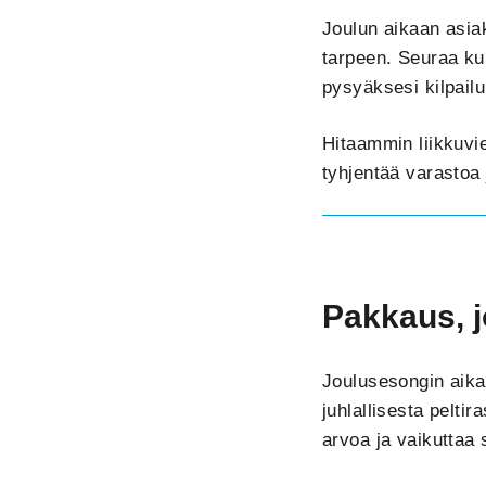
Joulun aikaan asia
tarpeen. Seuraa kui
pysyäksesi kilpail
Hitaammin liikkuvie
tyhjentää varastoa 
Pakkaus, j
Joulusesongin aika
juhlallisesta pelti
arvoa ja vaikuttaa