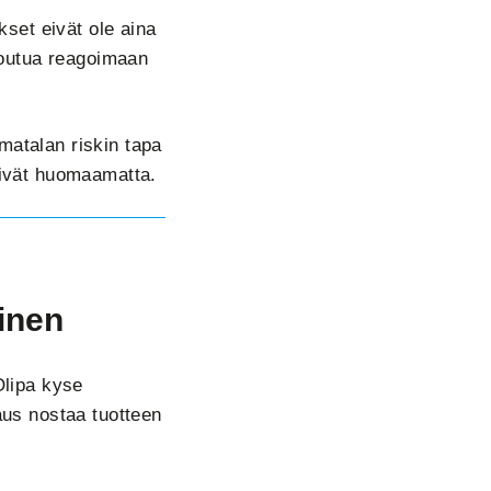
¡
set eivät ole aina
 joutua reagoimaan
 matalan riskin tapa
isivät huomaamatta.
linen
Olipa kyse
kaus nostaa tuotteen