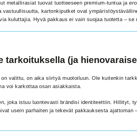
tetut metallirasiat tuovat tuotteeseen premium-tuntua ja ero
 vastuullisuutta, kartonkiputket ovat ympäristöystävällin
via kuluttajia. Hyvä pakkaus ei vain suojaa tuotetta – se 
 tarkoituksella (ja hienovaraise
 valittu, on aika siirtyä muotoiluun. Ole kuitenkin tarkk
a voi karkottaa osan asiakkaista.
 joka istuu luontevasti brändisi identiteettiin. Hillityt, t
mivat usein parhaiten ja tekevät pakkauksesta ajattoman 