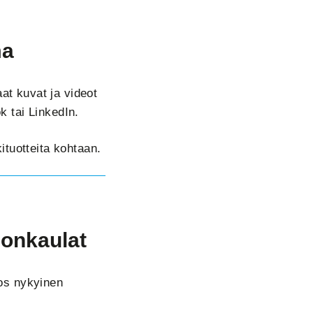
ma
t kuvat ja videot
k tai LinkedIn.
ituotteita kohtaan.
lonkaulat
Jos nykyinen