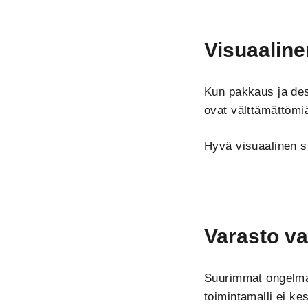
Visuaaline
Kun pakkaus ja des
ovat välttämättömi
Hyvä visuaalinen si
Varasto va
Suurimmat ongelmat
toimintamalli ei ke