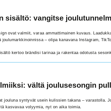
n sisältö: vangitse joulutunnel
ign ovat valmiit, varaa ammattimainen kuvaus. Laadukkaa
ä joulumarkkinoinnissa – olipa kanavana Instagram, TikTo
sältö kertoo brändisi tarinaa ja rakentaa odotusta sesonk
lmiiksi: vältä joulusesongin pul
 jouluna syntyvät usein kulissien takana – varastolla. 
stä kasvavaa volyymia, nyt on aika toimia.