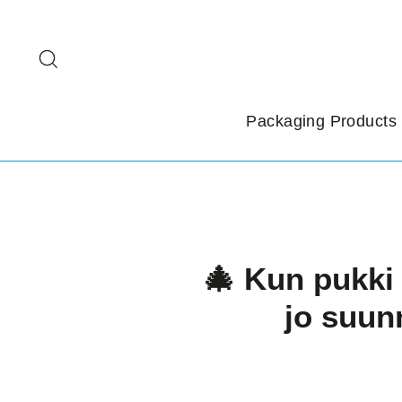
Siirry
sisältöön
Search
Packaging Products
🎄 Kun pukki 
jo suun