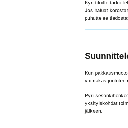
Kynttilöille tarkoi
Jos haluat korostaa
puhuttelee tiedosta
Suunnittele
Kun pakkausmuoto on
voimakas jouluteem
Pyri sesonkihenkeen,
yksityiskohdat toi
jälkeen.