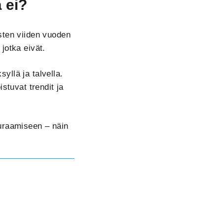
 ei?
isten viiden vuoden
jotka eivät.
yllä ja talvella.
stuvat trendit ja
euraamiseen – näin