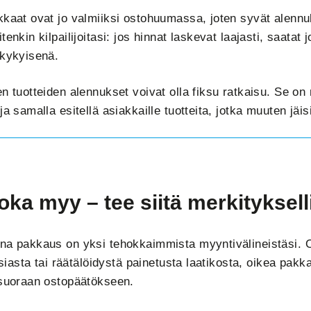
–
kkaat ovat jo valmiiksi ostohuumassa, joten syvät alennuk
tenkin kilpailijoitasi: jos hinnat laskevat laajasti, saatat
ukykyisenä.
n tuotteiden alennukset voivat olla fiksu ratkaisu. Se on
ja samalla esitellä asiakkaille tuotteita, jotka muuten jä
oka myy – tee siitä merkityksel
na pakkaus on yksi tehokkaimmista myyntivälineistäsi. 
rasiasta tai räätälöidystä painetusta laatikosta, oikea pak
 suoraan ostopäätökseen.