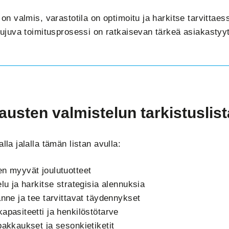
 on valmis, varastotila on optimoitu ja harkitse tarvittaes
 Sujuva toimitusprosessi on ratkaisevan tärkeä asiakasty
usten valmistelun tarkistuslist
lla jalalla tämän listan avulla:
en myyvät joulutuotteet
elu ja harkitse strategisia alennuksia
anne ja tee tarvittavat täydennykset
apasiteetti ja henkilöstötarve
pakkaukset ja sesonkietiketit