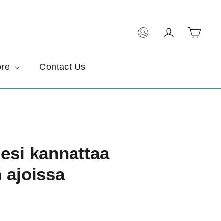
Kärr
Kirjaudu s
ore
Contact Us
sesi kannattaa
 ajoissa