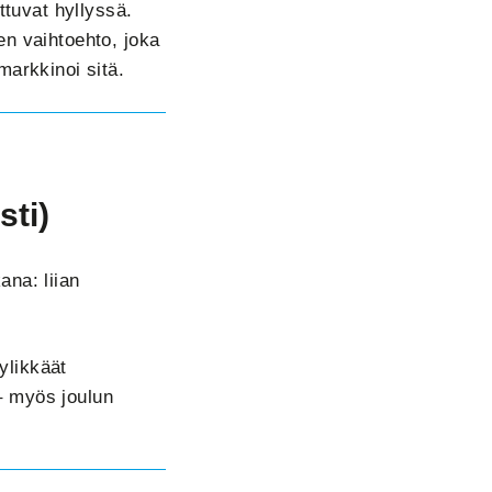
ttuvat hyllyssä.
en vaihtoehto, joka
markkinoi sitä.
sti)
ana: liian
yylikkäät
– myös joulun