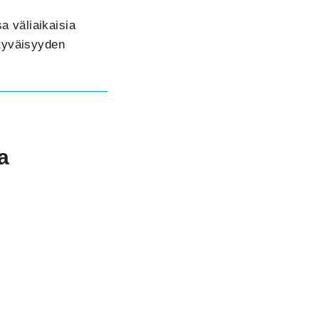
sa väliaikaisia
ytyväisyyden
a