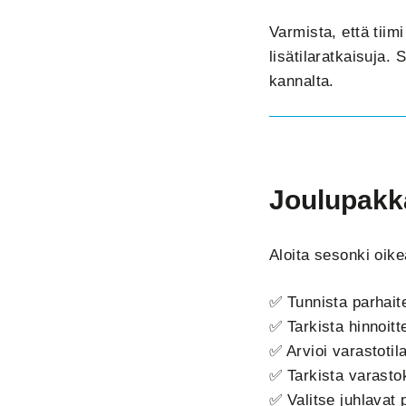
Varmista, että tiimi
lisätilaratkaisuja.
kannalta.
Joulupakka
Aloita sesonki oikea
✅ Tunnista parhait
✅ Tarkista hinnoitt
✅ Arvioi varastotil
✅ Tarkista varastok
✅ Valitse juhlavat 