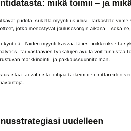
ntidatasta: mikä toimii – ja mikä
lkavat pudota, sukella myyntilukuihisi. Tarkastele viime
uotteet, jotka menestyvät joulusesongin aikana – sekä ne, 
 kynttilät. Niiden myynti kasvaa lähes poikkeuksetta syks
alytics- tai vastaavien työkalujen avulla voit tunnistaa toi
rustuvan markkinointi- ja pakkaussuunnitelman.
stuslistaa tai valmista pohjaa tärkeimpien mittareiden s
 havaintoja.
nnusstrategiasi uudelleen