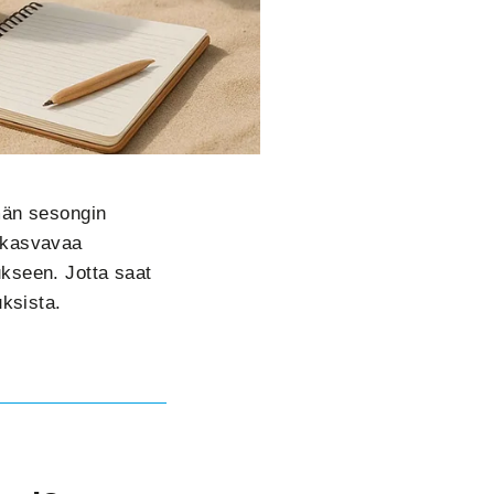
mmän sesongin
: kasvavaa
ukseen. Jotta saat
uksista.