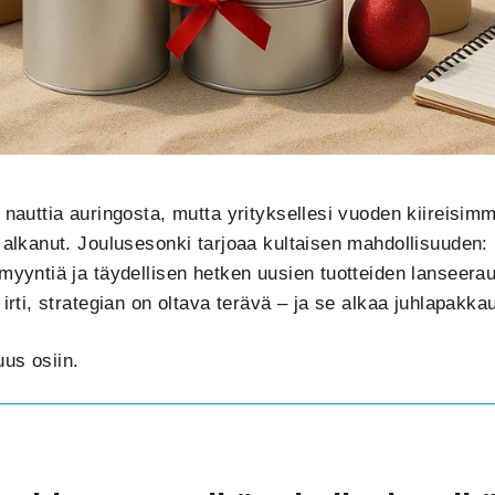
 nauttia auringosta, mutta yrityksellesi vuoden kiireisi
o alkanut. Joulusesonki tarjoaa kultaisen mahdollisuuden
myyntiä ja täydellisen hetken uusien tuotteiden lanseera
 irti, strategian on oltava terävä – ja se alkaa juhlapakka
us osiin.