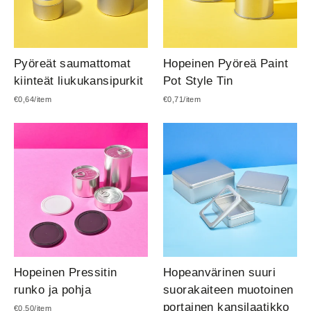
Pyöreät saumattomat
Hopeinen Pyöreä Paint
kiinteät liukukansipurkit
Pot Style Tin
€0,64/item
€0,71/item
Hopeinen Pressitin
Hopeanvärinen suuri
runko ja pohja
suorakaiteen muotoinen
portainen kansilaatikko
€0,50/item