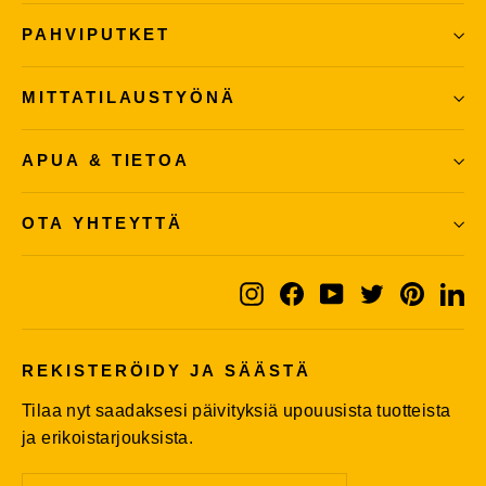
PAHVIPUTKET
MITTATILAUSTYÖNÄ
APUA & TIETOA
OTA YHTEYTTÄ
Instagram
Facebook
YouTube
Twitter
Pintere
Li
REKISTERÖIDY JA SÄÄSTÄ
Tilaa nyt saadaksesi päivityksiä upouusista tuotteista
ja erikoistarjouksista.
Enter
Subscribe