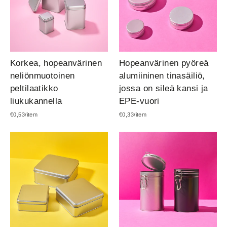
Korkea, hopeanvärinen
Hopeanvärinen pyöreä
neliönmuotoinen
alumiininen tinasäiliö,
peltilaatikko
jossa on sileä kansi ja
liukukannella
EPE-vuori
€0,53/item
€0,33/item