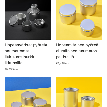
Hopeanväriset pyöreät
Hopeanvärinen pyöreä
saumattomat
alumiininen saumaton
liukukansipurkit
peltisäiliö
ikkunoilla
Normaalihinta
Myyntihinta
€0,44/item
€0,65/item