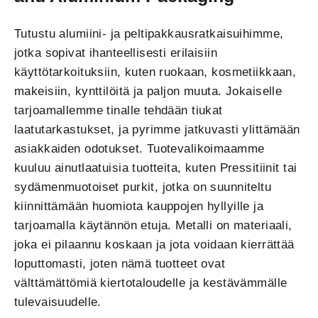
Tutustu alumiini- ja peltipakkausratkaisuihimme,
jotka sopivat ihanteellisesti erilaisiin
käyttötarkoituksiin, kuten ruokaan, kosmetiikkaan,
makeisiin, kynttilöitä ja paljon muuta. Jokaiselle
tarjoamallemme tinalle tehdään tiukat
laatutarkastukset, ja pyrimme jatkuvasti ylittämään
asiakkaiden odotukset. Tuotevalikoimaamme
kuuluu ainutlaatuisia tuotteita, kuten Pressitiinit tai
sydämenmuotoiset purkit, jotka on suunniteltu
kiinnittämään huomiota kauppojen hyllyille ja
tarjoamalla käytännön etuja. Metalli on materiaali,
joka ei pilaannu koskaan ja jota voidaan kierrättää
loputtomasti, joten nämä tuotteet ovat
välttämättömiä kiertotaloudelle ja kestävämmälle
tulevaisuudelle.