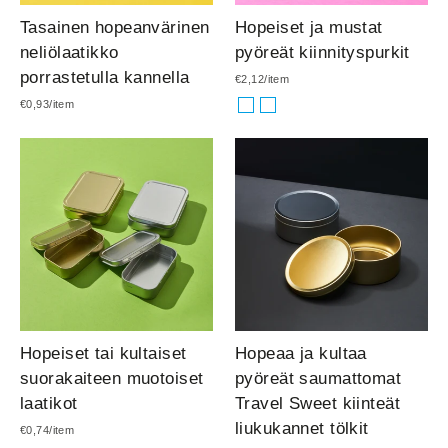
Tasainen hopeanvärinen
Hopeiset ja mustat
neliölaatikko
pyöreät kiinnityspurkit
porrastetulla kannella
€2,12/item
€0,93/item
Hopeiset tai kultaiset
Hopeaa ja kultaa
suorakaiteen muotoiset
pyöreät saumattomat
laatikot
Travel Sweet kiinteät
liukukannet tölkit
€0,74/item