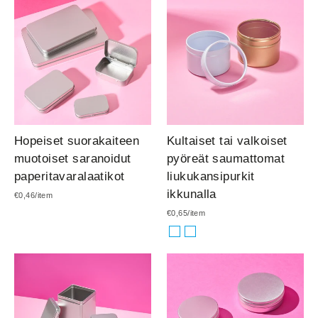
Hopeiset suorakaiteen
Kultaiset tai valkoiset
muotoiset saranoidut
pyöreät saumattomat
paperitavaralaatikot
liukukansipurkit
ikkunalla
€0,46/item
€0,65/item