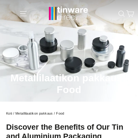
Siirry
K
sisältöön
Site navigation
Sear
Metallilaatikon pakkaus |
Food
Koti
/
Metallilaatikon pakkaus
/
Food
Discover the Benefits of Our Tin
and Aluminium Packaging