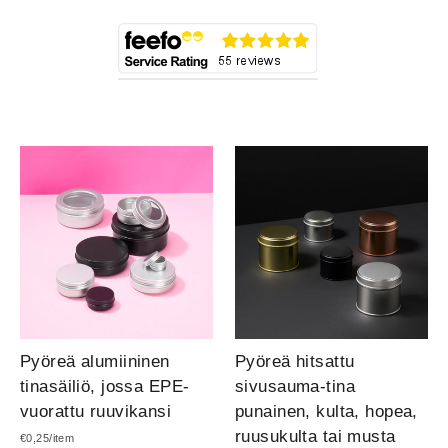
Pyöreä alumiininen
Pyöreä hitsattu
tinasäiliö, jossa EPE-
sivusauma-tina
vuorattu ruuvikansi
punainen, kulta, hopea,
ruusukulta tai musta
€0,25/item