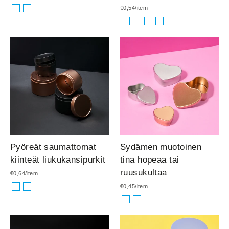
€0,54/item
Pyöreät saumattomat
Sydämen muotoinen
kiinteät liukukansipurkit
tina hopeaa tai
ruusukultaa
€0,64/item
€0,45/item