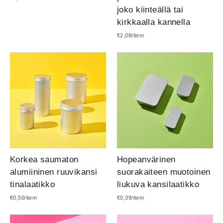
¡
joko kiinteällä tai
kirkkaalla kannella
€2,08/item
Korkea saumaton
Hopeanvärinen
alumiininen ruuvikansi
suorakaiteen muotoinen
tinalaatikko
liukuva kansilaatikko
€0,50/item
€0,39/item