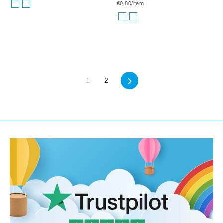
€0,80/item
Seuraava
1
2