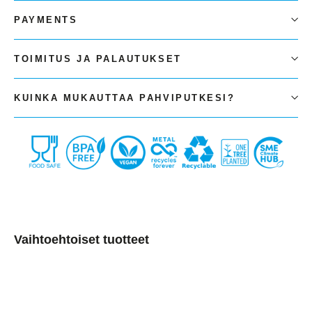
PAYMENTS
TOIMITUS JA PALAUTUKSET
KUINKA MUKAUTTAA PAHVIPUTKESI?
Liquid error (snippets/image-element line 126):
invalid url input
Vaihtoehtoiset tuotteet
Pahviputket
Matt
Black,