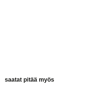
Matt
White
tai
Brown
Kraft
€0,62/item
saatat pitää myös