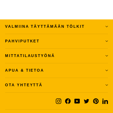
VALMIINA TÄYTTÄMÄÄN TÖLKIT
PAHVIPUTKET
MITTATILAUSTYÖNÄ
APUA & TIETOA
OTA YHTEYTTÄ
Instagram
Facebook
YouTube
Twitter
Pintere
Li