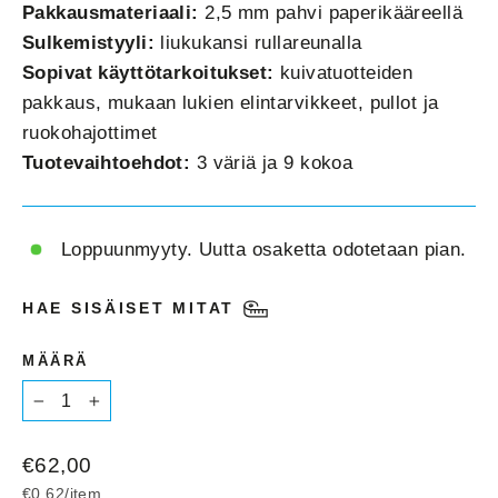
Pakkausmateriaali:
2,5 mm pahvi paperikääreellä
Sulkemistyyli:
liukukansi rullareunalla
Sopivat käyttötarkoitukset:
kuivatuotteiden
pakkaus, mukaan lukien elintarvikkeet, pullot ja
ruokohajottimet
Tuotevaihtoehdot:
3 väriä ja 9 kokoa
Loppuunmyyty. Uutta osaketta odotetaan pian.
HAE SISÄISET MITAT
MÄÄRÄ
−
+
Normaalihinta
€62,00
€0,62
/
item