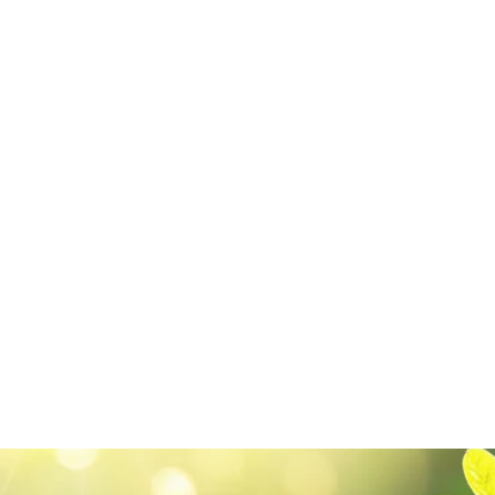
¡
Pahviputket Matt Black, Matt
White tai Brown Kraft
€0,62/item