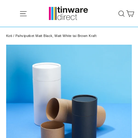
Siirry
K
sisältöön
Site navigation
Sear
Koti
/
Pahviputket Matt Black, Matt White tai Brown Kraft