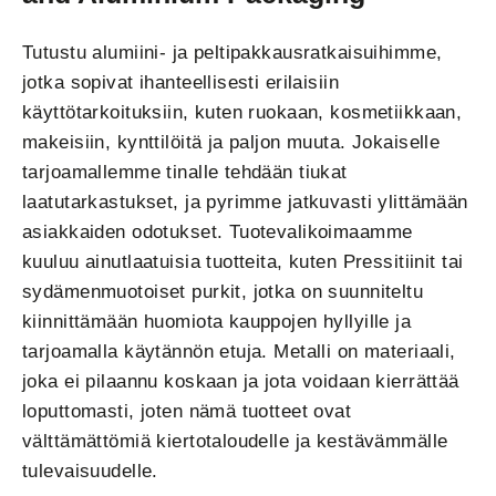
Tutustu alumiini- ja peltipakkausratkaisuihimme,
jotka sopivat ihanteellisesti erilaisiin
käyttötarkoituksiin, kuten ruokaan, kosmetiikkaan,
makeisiin, kynttilöitä ja paljon muuta. Jokaiselle
tarjoamallemme tinalle tehdään tiukat
laatutarkastukset, ja pyrimme jatkuvasti ylittämään
asiakkaiden odotukset. Tuotevalikoimaamme
kuuluu ainutlaatuisia tuotteita, kuten Pressitiinit tai
sydämenmuotoiset purkit, jotka on suunniteltu
kiinnittämään huomiota kauppojen hyllyille ja
tarjoamalla käytännön etuja. Metalli on materiaali,
joka ei pilaannu koskaan ja jota voidaan kierrättää
loputtomasti, joten nämä tuotteet ovat
välttämättömiä kiertotaloudelle ja kestävämmälle
tulevaisuudelle.