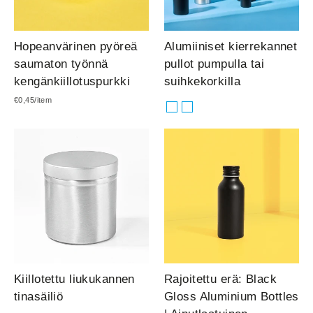
Hopeanvärinen pyöreä
Alumiiniset kierrekannet
saumaton työnnä
pullot pumpulla tai
kengänkiillotuspurkki
suihkekorkilla
Normaalihinta
Myyntihinta
€0,45/item
Kiillotettu liukukannen
Rajoitettu erä: Black
tinasäiliö
Gloss Aluminium Bottles