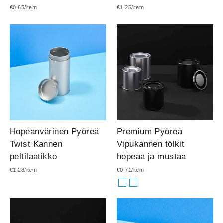
€0,65/item
€1,25/item
Hopeanvärinen Pyöreä
Premium Pyöreä
Twist Kannen
Vipukannen tölkit
peltilaatikko
hopeaa ja mustaa
€1,28/item
€0,71/item