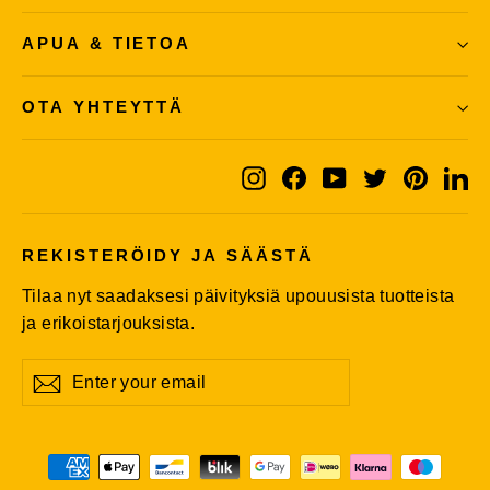
APUA & TIETOA
OTA YHTEYTTÄ
Instagram
Facebook
YouTube
Twitter
Pintere
Li
REKISTERÖIDY JA SÄÄSTÄ
Tilaa nyt saadaksesi päivityksiä upouusista tuotteista
ja erikoistarjouksista.
Enter
Subscribe
Subscribe
your
email