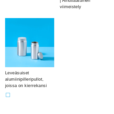
¡
| Ainutlaatuinen
viimeistely
Leveäsuiset
alumiinipilleripullot,
joissa on kierrekansi