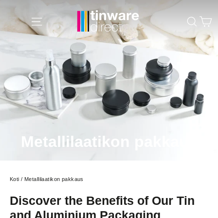
Siirry
K
sisältöön
Site navigation
Sear
Metallilaatikon pakkaus
Koti
/
Metallilaatikon pakkaus
Discover the Benefits of Our Tin
and Aluminium Packaging