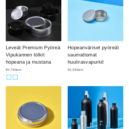
Leveät Premium Pyöreä
Hopeanväriset pyöreät
Vipukannen tölkit
saumattomat
hopeana ja mustana
huulirasvapurkit
€0,79/item
€0,39/item