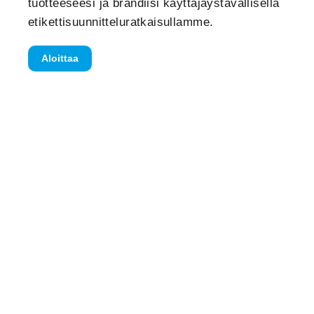
tuotteeseesi ja brändiisi käyttäjäystävällisellä
etikettisuunnitteluratkaisullamme.
Aloittaa