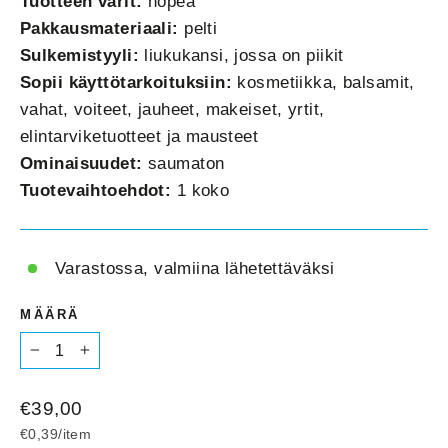
Tuotteen värit:
hopea
Pakkausmateriaali:
pelti
Sulkemistyyli:
liukukansi, jossa on piikit
Sopii käyttötarkoituksiin:
kosmetiikka, balsamit,
vahat, voiteet, jauheet, makeiset, yrtit,
elintarviketuotteet ja mausteet
Ominaisuudet:
saumaton
Tuotevaihtoehdot:
1 koko
Varastossa, valmiina lähetettäväksi
MÄÄRÄ
−
+
Normaalihinta
€39,00
€0,39
/
item