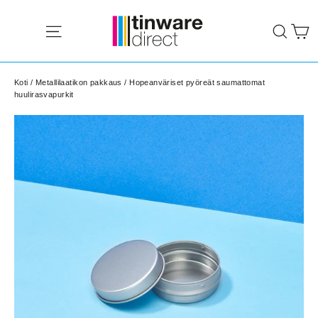
Siirry
K
sisältöön
Site navigation
Sear
Koti
/
Metallilaatikon pakkaus
/
Hopeanväriset pyöreät saumattomat
huulirasvapurkit