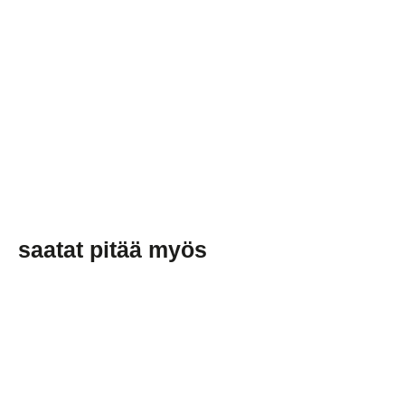
Hopeanväriset
pyöreät
saumattomat
huulirasvapurkit
€0,39/item
saatat pitää myös