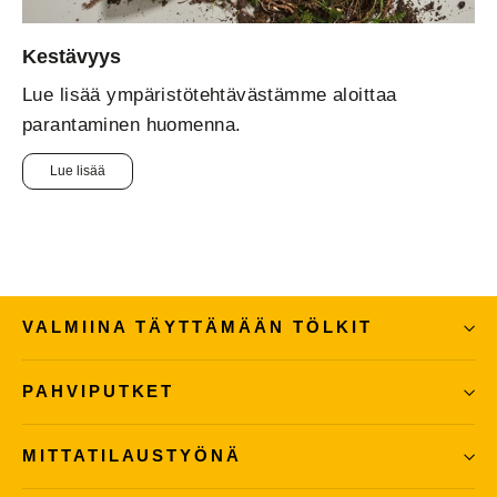
Kestävyys
Lue lisää ympäristötehtävästämme aloittaa
parantaminen huomenna.
Lue lisää
VALMIINA TÄYTTÄMÄÄN TÖLKIT
PAHVIPUTKET
MITTATILAUSTYÖNÄ