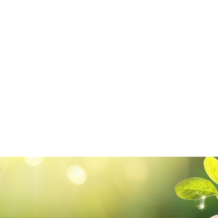
¡
Hopeanväriset pyöreät
saumattomat huulirasvapurkit
€0,39/item