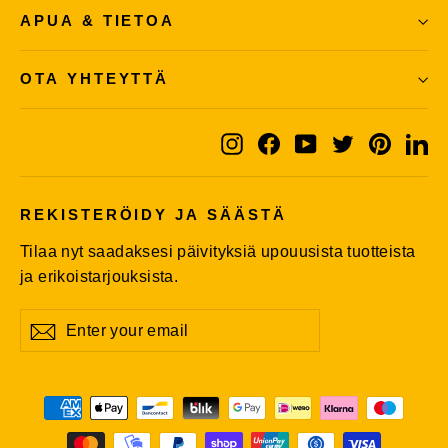
APUA & TIETOA
OTA YHTEYTTÄ
Instagram
Facebook
YouTube
Twitter
Pintere
Li
REKISTERÖIDY JA SÄÄSTÄ
Tilaa nyt saadaksesi päivityksiä upouusista tuotteista
ja erikoistarjouksista.
Enter
Subscribe
Subscribe
your
email