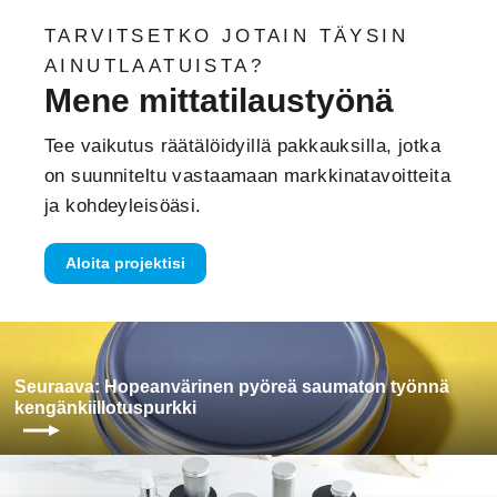
TARVITSETKO JOTAIN TÄYSIN
AINUTLAATUISTA?
Mene mittatilaustyönä
Tee vaikutus räätälöidyillä pakkauksilla, jotka
on suunniteltu vastaamaan markkinatavoitteita
ja kohdeyleisöäsi.
Aloita projektisi
Seuraava: Hopeanvärinen pyöreä saumaton työnnä
kengänkiillotuspurkki